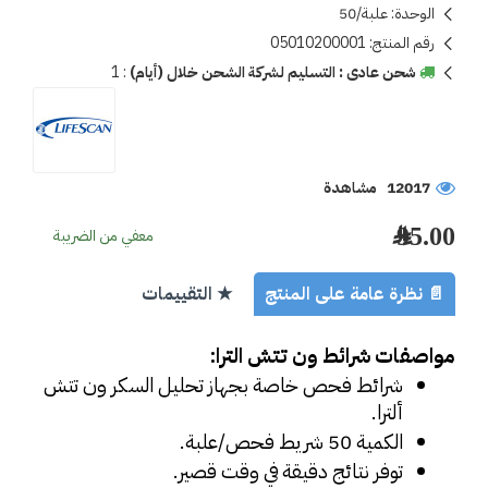
الوحدة:
علبة/50
رقم المنتج:
05010200001
شحن عادى : التسليم لشركة الشحن خلال (أيام)
:
1
12017 مشاهدة
95.00 ﷼
معفي من الضريبة
📄 نظرة عامة على المنتج
★ التقييمات
مواصفات شرائط ون تتش الترا:
شرائط فحص خاصة بجهاز تحليل السكر ون تتش 
ألترا.
الكمية 50 شريط فحص/علبة.
توفر نتائج دقيقة في وقت قصير.