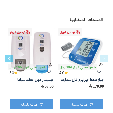
المنتجات المتشابهة
توصيل فوري
توصيل فوري
شحن مجاني فوق 250 ريال
شحن مجاني فوق 250 ريال
5.0
4.0
جهاز ضغط جيراثيرم ذراع سمارت
ديسبنسر موزع معقم سباما
لتر B1
170.00 ﷼
57.50 ﷼
.50
اضافة للسلة
اضافة للسلة