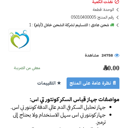
نفذت الكمية
الوحدة:
قطعة
رقم المنتج:
05010400005
شحن عادى : التسليم لشركة الشحن خلال (أيام)
:
1
24758 مشاهدة
50.00 ﷼
معفي من الضريبة
📄 نظرة عامة على المنتج
★ التقييمات
مواصفات جهاز قياس السكر كونتور تي اس:
جهاز تحليل السكر في الدم عالي الدقة كونتور تي اس.
جهاز كونتور تي اس سهل الاستخدام ولا يحتاج إلى 
ترميز.