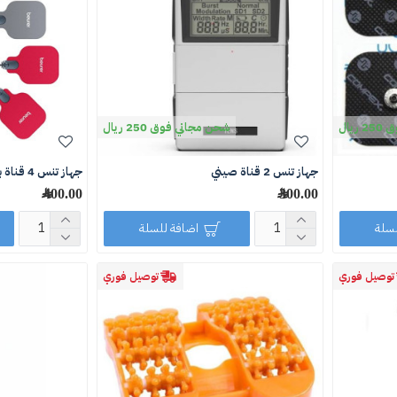
يال
شحن مجاني فوق 250 ريال
جهاز تنس 2 قناة صيني
جهاز تنس 4 قناة بيورر EM59
300.00 ﷼
400.00 ﷼
لسلة
اضافة للسلة
توصيل فوري
توصيل فوري