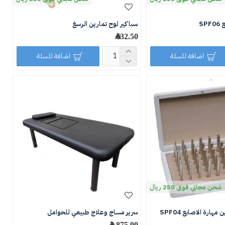
SP
سباكير لوح تمارين الرسغ
632.50 ﷼
اضافة للسلة
اضافة للسلة
شحن مجاني فوق 250 ريال
هارة الاصابع SPF04
سرير مساج وعلاج طبيعي للحوامل
2,875.00 ﷼