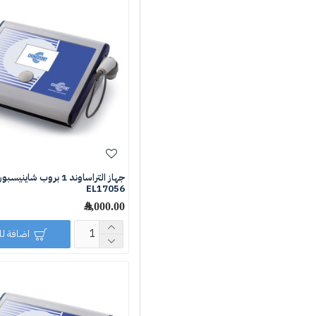
جهاز التراساوند 1 بروب شاي
EL17056
9,000.00 ﷼
اضافة ل