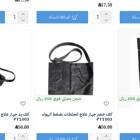
517.50 ﷼
لسلة
اضافة للسلة
يال
شحن مجاني فوق 250 ريال
كف خصر جهاز علاج الجلطات بضغط الهواء
كف يد جهاز علاج 
PT1003
PT1003
450.00 ﷼
450.00 ﷼
لسلة
اضافة للسلة