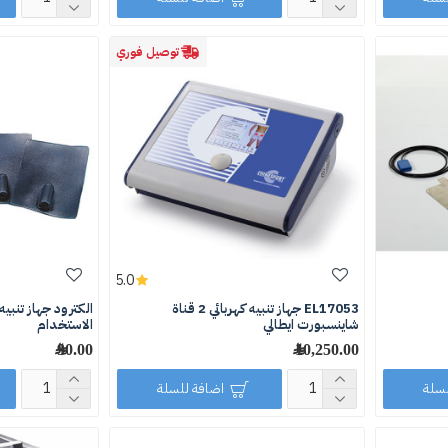
توصيل فوري
5.0
EL17053 جهاز تنبيه كهربائي 2 قناة
الكترود جهاز تنبي
شاينسبورت ايطالي
الاستخدام
10,250.00 ﷼
90.00 ﷼
لسلة
اضافة للسلة