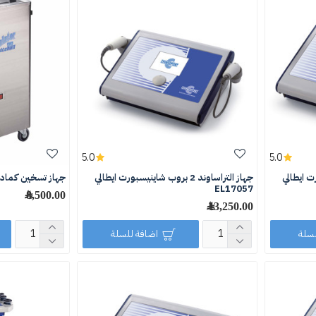
5.0
5.0
نيسبورت ايطالي
جهاز التراساوند 2 بروب شاينيسبورت ايطالي
جهاز تسخين كمادات 8 كم
EL17057
8,500.00 ﷼
13,250.00 ﷼
لسلة
اضافة للسلة