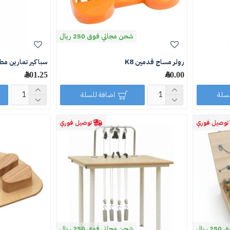
شحن مجاني فوق 250 ريال
رولر مساج قدمين K8
سباكير تمارين مطابق
60.00 ﷼
201.25 ﷼
لسلة
اضافة للسلة
توصيل فوري
توصيل فوري
يال
شحن مجاني فوق 250 ريال