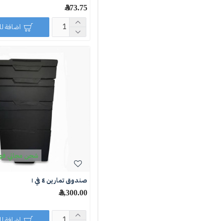
373.75 ﷼
اضافة ل
شحن مجاني فوق 250 ر
صندوق تمارين ٤ في ١
2,300.00 ﷼
اضافة ل