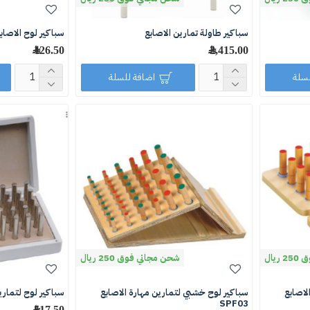
سباكير طاولة تمارين الاصابع
سباكير لوح الاصابع F06
2,415.00 ﷼
126.50 ﷼
لسلة
اضافة للسلة
يال
شحن مجاني فوق 250 ريال
لاصابع
سباكير لوح خشبي لتمارين مهارة الاصابع
سباكير لوح لتمارين م
SPF03
517.50 ﷼