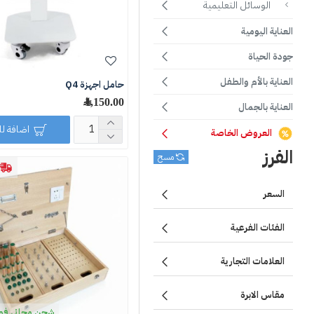
الوسائل التعليمية
العناية اليومية
جودة الحياة
العناية بالأم والطفل
حامل اجهزة Q4
1,150.00 ﷼
العناية بالجمال
اضافة ل
العروض الخاصة
الفرز
مسح
السعر
الفئات الفرعية
العلامات التجارية
مقاس الابرة
شحن مجاني فوق 250 ر