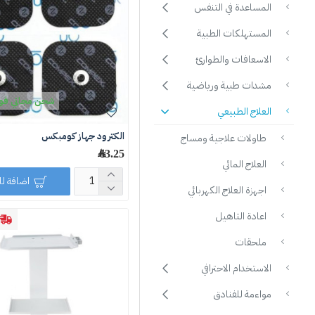
المساعدة في التنفس
المستهلكات الطبية
الاسعافات والطوارئ
مشدات طبية ورياضية
شحن مجاني فوق 250 ر
العلاج الطبيعي
الكترود جهاز كومبكس
طاولات علاجية ومساج
63.25 ﷼
العلاج المائي
اضافة ل
اجهزة العلاج الكهربائي
اعادة التاهيل
ملحقات
الاستخدام الاحترافي
مواءمة للفنادق