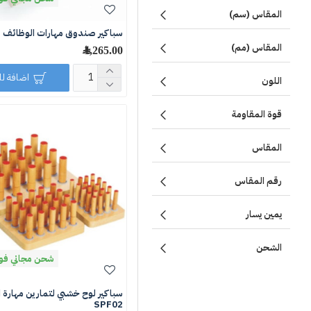
المقاس (سم)
سباكير صندوق مهارات الوظائف
المقاس (مم)
1,265.00 ﷼
اضافة ل
اللون
قوة المقاومة
المقاس
رقم المقاس
يمين يسار
الشحن
شحن مجاني فوق 250 ر
سباكير لوح خشبي لتمارين مهارة ا
SPF02