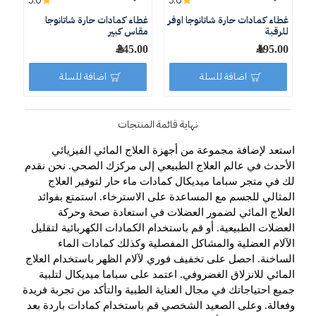
5.0
5.0
غطاء كمادات حارة شاتانوجا اوفر
غطاء كمادات حارة شاتانوجا
للرقبة
مقاس كبير
195.00 ﷼
245.00 ﷼
اضافة للسلة
اضافة للسلة
نهاية قائمة المنتجات
استعد لإضافة مجموعة من أجهزة العلاج المائي الفيزيائي
الأحدث في عالم العلاج الطبيعي إلى مركزك الصحي. نحن نقدم
لك في متجر سباما ميديكال كمادات ماء حار لتوفير العلاج
المثالي للجسم مع المساعدة على الاسترخاء. استمتع بفوائد
العلاج المائي لضمور العضلات في استعادة صحة وحركة
العضلات الطبيعية. أو قم باستخدام الكمادات الكهربائية لتقليل
الآلام العضلية والمشاكل المفصلية وكذلك كمادات الماء
الساخنة. احصل على تخفيف فوري لآلام الظهر باستخدام العلاج
المائي للانزلاق الغضروفي. اعتمد على سباما ميديكال لتلبية
جميع احتياجاتك في مجال العناية الطبية والتأكد من تجربة فريدة
وفعالة. وعلى الصعيد الشخصي قم باستخدام كمادات باردة بعد