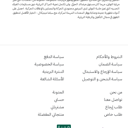
مهارة التوازن، مهما كان مستوى مرضاك الحركي. ولن تكتمل تجربة المراكز النهارية دون مستلزمات الغرف
الحسيه التي تعزز حاسة التوازن لدى المرضى محدودي الحركة والمصابين بالإعاقات الحركية. احصل على
أدوات تطويرية جديدة وجذابة ووفر المعدات المهمة لمركزك مع سباما ميديكال - الخيار الأفضل لتحقيق
التفوق في مجال التأهيل والرعاية النهارية.
الشروط والأحكام
سياسة الدفع
سياسة الضمان
سياسة الخصوصية
سياسة الإرجاع والاستبدال
النشرة البريدية
سياسة الشحن و التوصيل
الأسئلة الشائعة
من نحن
المدونة
تواصل معنا
حسابي
طلب إرجاع
مشترياتي
طلب خاص
منتجاتي المفضلة