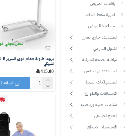
رافعات المريض
اجهزة شفط البلغم
مساعدة المريض
المساعدة خارج المنزل
شحن مجاني فوق 250 ر
التبول اللاارادي
بروما طاولة 
مراقبة الصحة المنزلية
تشيكي
المساعدة في التنفس
2,415.00 ﷼
المستهلكات الطبية
اضافة ل
الاسعافات والطوارئ
مشدات طبية ورياضية
العلاج الطبيعي
الاستخدام الاحترافي