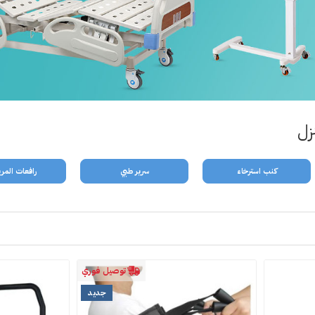
زل
كنب استرخاء
سرير طبي
رافعات الم
توصيل فوري
جديد