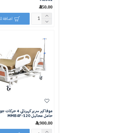
750.00 ﷼
اضافة ل
موفاكير سرير كهربائي 
حامل محاليل MMB4F-120
3,900.00 ﷼