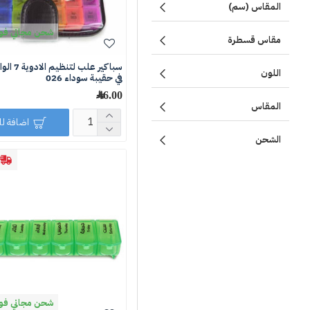
المقاس (سم)
شحن مجاني فوق 250 ر
مقاس قسطرة
سباكير علب 
اللون
في حقيبة سوداء 026
46.00 ﷼
المقاس
اضافة ل
الشحن
شحن مجاني فوق 250 ر