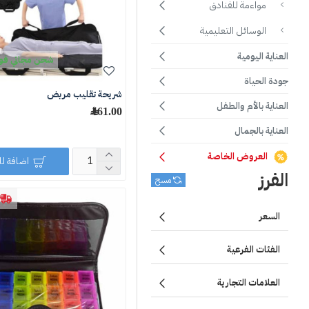
مواءمة للفنادق
الوسائل التعليمية
العناية اليومية
شحن مجاني فوق 250 ر
جودة الحياة
شريحة تقليب مريض
العناية بالأم والطفل
161.00 ﷼
العناية بالجمال
العروض الخاصة
اضافة ل
الفرز
مسح
السعر
الفئات الفرعية
العلامات التجارية