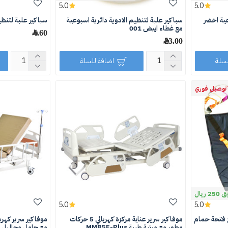
5.0
5.0
عية اخضر
سباكير علبة لتنظيم الادوية دائرية اسبوعية
سباكير علبة لتنظي
مع غطاء ابيض 001
4.60 ﷼
23.00 ﷼
لسلة
اضافة للسلة
توصيل فوري
يال
5.0
5.0
 فتحة حمام
موفاكير سرير عناية مركزة كهربائي 5 حركات
مطور مع مرتبة طبية MMB5F-Plus
مع حامل محاليل MMB4A-120