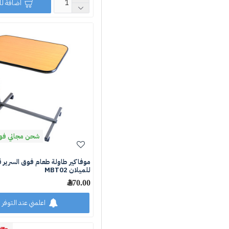
اضافة ل
شحن مجاني فوق 250 ر
موفاكير طاولة طعام فوق السرير ق
للميلان MBT02
270.00 ﷼
اعلمني عند التوفر