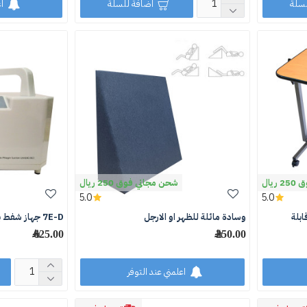
لسلة
اضافة للسلة
ا
يال
شحن مجاني فوق 250 ريال
5.0
5.0
ابلة
وسادة مائلة للظهر او الارجل
7E-D جهاز شفط بلغم قابل للشحن يوويل
250.00 ﷼
625.00 ﷼
اعلمني عند التوفر