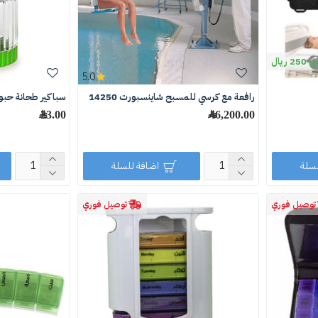
يال
5.0
رافعة مع كرسي للمسبح شاينسبورت 14250
سباكير طحانة حبو
46,200.00 ﷼
23.00 ﷼
لسلة
اضافة للسلة
توصيل فوري
توصيل فوري