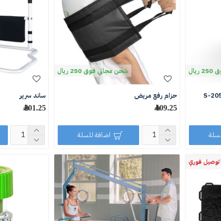
يال
شحن مجاني فوق 250 ريال
طعام فوق السرير S-205-B
حزام رفع مريض
ساند سرير
109.25 ﷼
201.25 ﷼
لسلة
اضافة للسلة
توصيل فوري