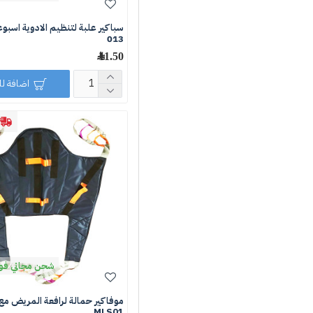
سباكير علبة لتنظيم الادوية اسبو
013
11.50 ﷼
اضافة ل
شحن مجاني فوق 250 ر
موفاكير حمالة لرافعة المريض مع
MLS01