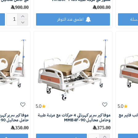
8,000.00 ﷼
3,900.00 ﷼
لسلة
اعلمني عند التوفر
5.0
5.0
4 حركات جوانب فايبر مع
موفاكير سرير كهربائي 4 حركات مع مرتبة طبية
وحامل محاليل MMB4F-90
حامل محاليل MMB5F-90
2,375.00 ﷼
3,350.00 ﷼