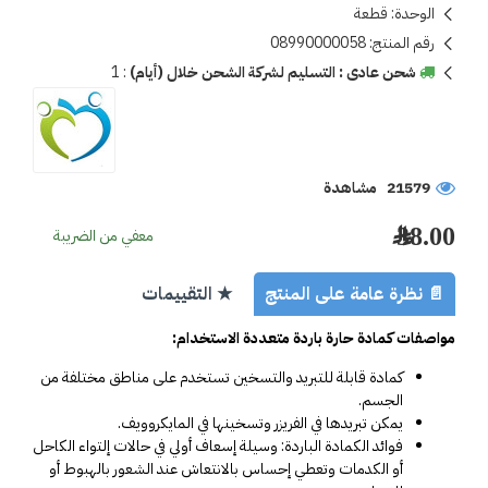
الوحدة:
قطعة
رقم المنتج:
08990000058
شحن عادى : التسليم لشركة الشحن خلال (أيام)
:
1
21579 مشاهدة
38.00 ﷼
معفي من الضريبة
📄 نظرة عامة على المنتج
★ التقييمات
مواصفات كمادة حارة باردة متعددة الاستخدام:
كمادة قابلة للتبريد والتسخين تستخدم على مناطق مختلفة من 
الجسم.
يمكن تبريدها في الفريزر وتسخينها في المايكروويف.
فوائد الكمادة الباردة: وسيلة إسعاف أولي في حالات إلتواء الكاحل 
أو الكدمات وتعطي إحساس بالانتعاش عند الشعور بالهبوط أو 