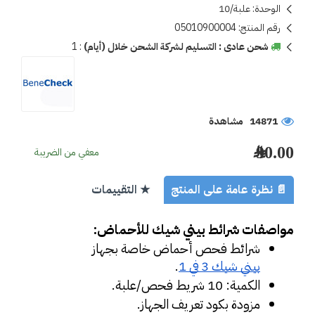
الوحدة:
علبة/10
رقم المنتج:
05010900004
شحن عادى : التسليم لشركة الشحن خلال (أيام)
:
1
14871 مشاهدة
90.00 ﷼
معفي من الضريبة
📄 نظرة عامة على المنتج
★ التقييمات
مواصفات شرائط بيني شيك للأحماض:
شرائط فحص أحماض خاصة بجهاز 
بيني شيك 3 في 1
.
الكمية: 10 شريط فحص/علبة.
مزودة بكود تعريف الجهاز.