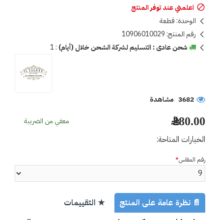
اعلمني عند توفر المنتج
الوحدة:
قطعة
رقم المنتج:
10906010029
شحن عادى : التسليم لشركة الشحن خلال (أيام)
:
1
3682 مشاهدة
280.00 ﷼
معفي من الضريبة
الخيارات المتاحة:
رقم المقاس
📄 نظرة عامة على المنتج
★ التقييمات