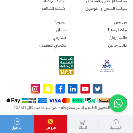
سياسة الإرجاع والاستبدال
النشرة البريدية
سياسة الشحن و التوصيل
الأسئلة الشائعة
من نحن
المدونة
تواصل معنا
حسابي
طلب إرجاع
مشترياتي
طلب خاص
منتجاتي المفضلة
جميع الحقوق الطبع و النشر محفوظة - لدى سباما ميديكال ©2026
الرئيسية
السلة
عروض
الدخول