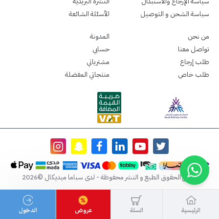
سياسة الإرجاع والاستبدال
النشرة البريدية
سياسة الشحن و التوصيل
الأسئلة الشائعة
من نحن
المدونة
تواصل معنا
حسابي
طلب إرجاع
مشترياتي
طلب خاص
منتجاتي المفضلة
جميع الحقوق الطبع و النشر محفوظة - لدى سباما ميديكال ©2026
الرئيسية
السلة
عروض
الدخول