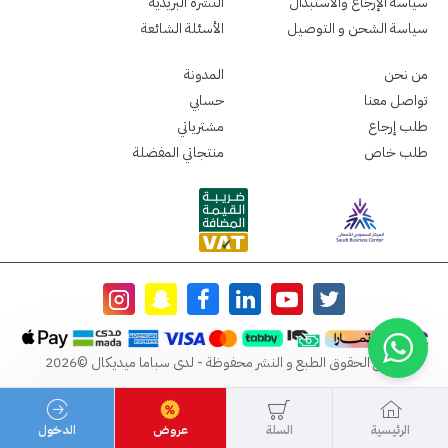
سياسة الإرجاع والاستبدال
النشرة البريدية
سياسة الشحن و التوصيل
الأسئلة الشائعة
من نحن
المدونة
تواصل معنا
حسابي
طلب إرجاع
مشترياتي
طلب خاص
منتجاتي المفضلة
جميع الحقوق الطبع و النشر محفوظة - لدى سباما ميديكال ©2026
الرئيسية
السلة
عروض
الدخول