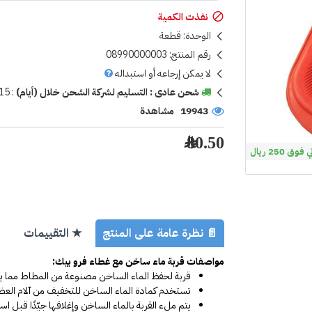
نفذت الكمية
الوحدة:
قطعة
رقم المنتج:
08990000003
لا يمكن إرجاعه أو استبداله
شحن عادى : التسليم لشركة الشحن خلال (أيام)
:
15
19943 مشاهدة
80.50 ﷼
 250 ريال
📄 نظرة عامة على المنتج
★ التقييمات
مواصفات قربة ماء ساخن مع غطاء فرو بيك:
قربة لحفظ الماء الساخن مصنوعة من المطاط مما يجع
تستخدم كمادة الماء الساخن للتخفيف من آلام العضلات
يتم ملء القربة بالماء الساخن وإغلاقها جيّدًا قبل اس