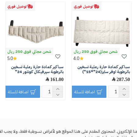
توصيل فوري
توصيل فوري
شحن مجاني فوق 250 ريال
شحن مجاني فوق 250 ريال
5.0
4.0
سباكير كمادة حارة رملية تسخين
سباكير كمادة حارة رملية تسخين
بالرطوبة اوفر سايز(24"*15")
بالرطوبة سيرفيكال كونتور 24"
287.50 ﷼
161.00 ﷼
اضافة للسلة
اضافة للسلة
لإلكتروني. المحتوى المقدم على هذا الموقع هو لأغراض تسويقية فقط، ولا يجب الاعتما