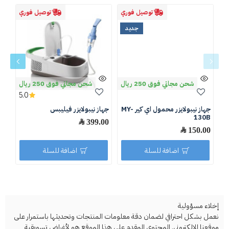
توصيل فوري
توصيل فوري
جديد
شحن مجاني فوق 250 ريال
شحن مجاني فوق 250 ريال
5.0
جهاز نيبولايزر محمول اي كير MY-
جهاز نيبولايزر فيليبس
اير
130B
399.00 ﷼
.00
150.00 ﷼
اضافة للسلة
اضافة للسلة
إخلاء مسؤولية
نعمل بشكل احترافي لضمان دقة معلومات المنتجات وتحديثها باستمرار على
موقعنا الإلكتروني. المحتوى المقدم على هذا الموقع هو لأغراض تسويقية