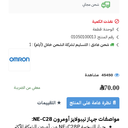
شحن مجاني
نفذت الكمية
الوحدة:
قطعة
رقم المنتج:
01050100013
شحن عادى : التسليم لشركة الشحن خلال (أيام)
:
1
45450 مشاهدة
370.00 ﷼
معفي من الضريبة
📄 نظرة عامة على المنتج
★ التقييمات
مواصفات جهاز نيبولايز أومرون NE-C28:
جهاز التبخيرة NE-C28P من أمرون الشركة الأكثر 