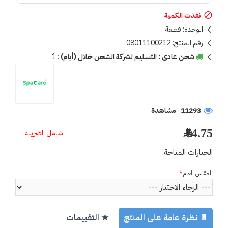
نفذت الكمية
الوحدة:
قطعة
رقم المنتج:
08011100212
شحن عادى : التسليم لشركة الشحن خلال (أيام)
:
1
11293 مشاهدة
74.75 ﷼
شامل الضريبة
الخيارات المتاحة:
المقاس العام
📄 نظرة عامة على المنتج
★ التقييمات