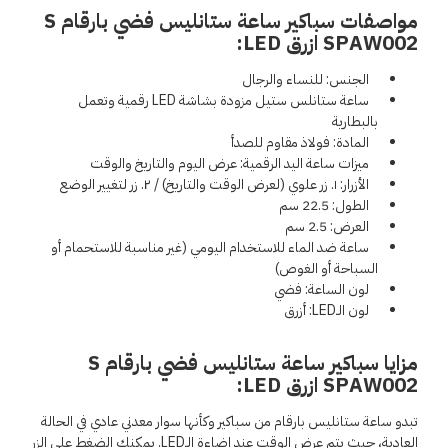
مواصفات سباكير ساعة ستانليس فضي بارقام S
SPAW002 ازرق LED:
الجنس: للنساء والرجال
ساعة ستانلس ستيل مزودة بشاشة LED رقمية وتعمل
بالبطارية
المادة: فولاذ مقاوم للصدأ
ميزات ساعة اليد الرقمية: عرض اليوم والتاريخ والوقت
الأزرار: ١. زر علوي (لعرض الوقت والتاريخ) / ٢. زر لتغيير الوضع
الطول: 22.5 سم
العرض: 2.5 سم
ساعة ضد الماء للاستخدام اليومي (غير مناسبة للاستحمام أو
السباحة أو الغوص)
لون الساعة: فضي
لون الـLED: أزرق
مزايا سباكير ساعة ستانليس فضي بارقام S
SPAW002 ازرق LED:
تبدو ساعة ستانليس بارقام من سباكير وكأنها سوار معدني عادي في الحالة
العادية، حيث يتم عرض الوقت عند إضاءة الـLED. يمكنك الضغط على الزر