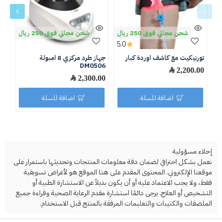
شحن مجاني فوق 250 ريال
شحن مجاني فوق 250 ريال
5.0
تورنيكيت مع كاشف اوردة كبار
جهاز طرد مركزي 8 امبولة
جها
DM0506
للثل
2,200.00 ﷼
2,300.00 ﷼
.50
اضافة للسلة
اضافة للسلة
إخلاء مسؤولية
نعمل بشكل احترافي لضمان دقة معلومات المنتجات وتحديثها باستمرار على
موقعنا الإلكتروني. المحتوى المقدم على هذا الموقع هو لأغراض تسويقية
فقط، ولا يجب الاعتماد عليه أو أن يكون بديلاً عن الاستشارة الطبية أو
التشخيص أو العلاج. يرجى دائمًا استشارة مقدم الرعاية الصحية وقراءة جميع
الملصقات والكتيبات والتعليمات المرفقة بالمنتج قبل الاستخدام.