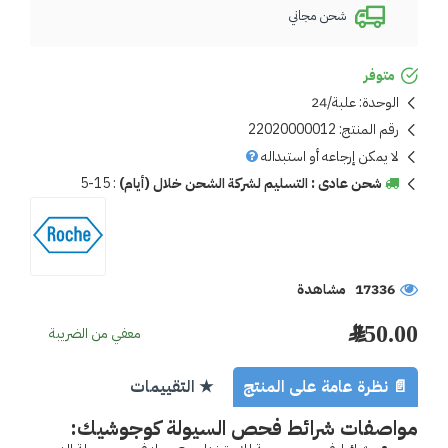
شحن مجاني
متوفر
الوحدة:
علبة/24
رقم المنتج:
22020000012
لا يمكن إرجاعه أو استبداله
شحن عادى : التسليم لشركة الشحن خلال (أيام)
:
5-15
17336 مشاهدة
750.00 ﷼
معفي من الضريبة
📄 نظرة عامة على المنتج
★ التقييمات
مواصفات شرائط فحص السيولة كوجوشيك: