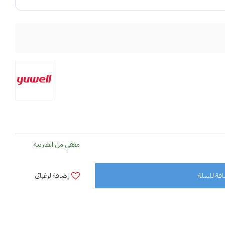
معفي من الضريبة
فة للسلة
إضافة لرغباتي