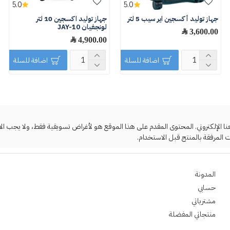
5.0
5.0
جهاز توليد أكسجين اير سيب 5 لتر
جهاز توليد اكسجين 10 لتر
لونجفيان JAY-10
3,600.00 ﷼
4,900.00 ﷼
اضافة للسلة
اضافة للسلة
لإلكتروني. المحتوى المقدم على هذا الموقع هو لأغراض تسويقية فقط، ولا يجب الاعتما
 المرفقة بالمنتج قبل الاستخدام.
المدونة
حسابي
مشترياتي
منتجاتي المفضلة