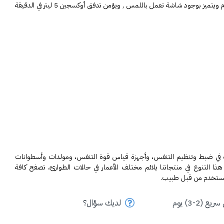
جهاز توليد لأوكسجين يوييل يعتبر جهاز آمن و سهل الاستخدام ويتميز بوجود شاشة تعمل باللمس , ويؤمن تدفق أوكسجين 5 ليتر في الدقيقة 
تضم مجموعتنا أجهزة التنفس الصناعي، والأجهزة المساعدة في ضبط وتنظيم التنفس، وأجهزة قياس قوة التنفس، ومولدات وأسطوانات 
هذا التنوع في منتجاتنا يلائم مختلف الأعمار في حالات الطوارئ، تصفح كافة
مستخدم من قبل طبيب.
ع (2-3) يوم
لديك سؤال؟