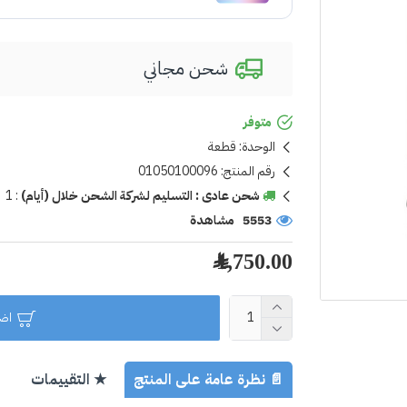
شحن مجاني
متوفر
الوحدة:
قطعة
رقم المنتج:
01050100096
شحن عادى : التسليم لشركة الشحن خلال (أيام)
:
1
5553 مشاهدة
1,750.00 ﷼
اضا
📄 نظرة عامة على المنتج
★ التقييمات