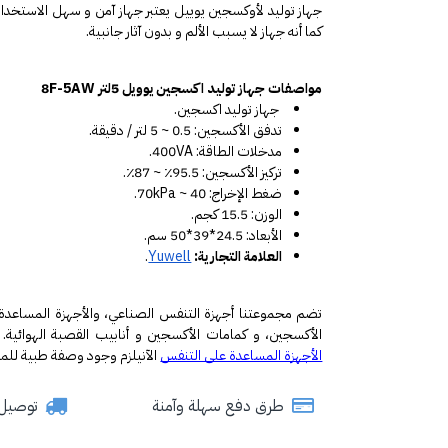
كما أنه جهاز لا يسبب الألم و بدون آثار جانبية.
مواصفات جهاز توليد اكسجين يوويل 5لتر 8F-5AW
 جهاز توليد اكسجين.
تدفق الأكسجين: 0.5 ~ 5 لتر / دقيقة.
مدخلات الطاقة: 400VA.
تركيز الأكسجين: 95.5٪ ~ 87٪.
ضغط الإخراج: 40 ~ 70kPa.
الوزن: 15.5 كجم.
الأبعاد: 24.5*39*50 سم.
العلامة التجارية:
Yuwell
.
الأكسجين، و كمامات الأكسجين و أنابيب القصبة الهوائية. 
الأجهزة المساعدة على التنفس
 الآن
يلزم وجود وصفة طبية لل
طرق دفع سهلة وآمنة
توصيل سري