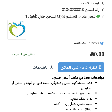
الوحدة:
قطعة
رقم المنتج:
01040200018
شحن عادى : التسليم لشركة الشحن خلال (أيام)
:
1
19753 مشاهدة
60.00 ﷼
معفي من الضريبة
📄 نظرة عامة على المنتج
★ التقييمات
مواصفات عصا مع مقعد أبيض صيني:
عصا تساعد كبار السن وضعيفي البنية
على الوقوف والمشي أو 
الجلوس.
العصا مزودة بمقعد صغير للاستخدام عند الجلوس.
لون العكاز فضي.
قدرة تحمل تصل إلى
80 كجم.
ارتفاع العصا 84 سم.