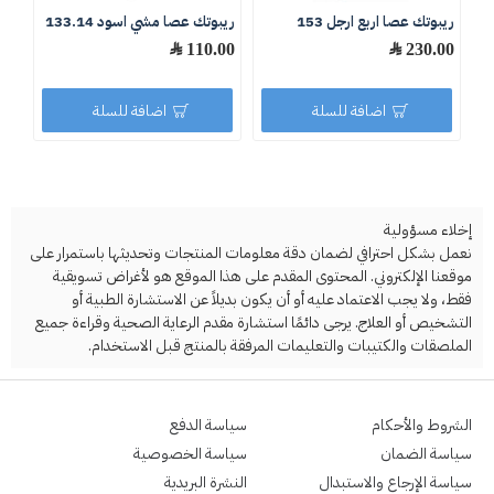
ريبوتك عصا اربع ارجل 153
ريبوتك عصا مشي اسود 133.14
عصا
230.00 ﷼
110.00 ﷼
.00
اضافة للسلة
اضافة للسلة
إخلاء مسؤولية
نعمل بشكل احترافي لضمان دقة معلومات المنتجات وتحديثها باستمرار على
موقعنا الإلكتروني. المحتوى المقدم على هذا الموقع هو لأغراض تسويقية
فقط، ولا يجب الاعتماد عليه أو أن يكون بديلاً عن الاستشارة الطبية أو
التشخيص أو العلاج. يرجى دائمًا استشارة مقدم الرعاية الصحية وقراءة جميع
الملصقات والكتيبات والتعليمات المرفقة بالمنتج قبل الاستخدام.
الشروط والأحكام
سياسة الدفع
سياسة الضمان
سياسة الخصوصية
سياسة الإرجاع والاستبدال
النشرة البريدية