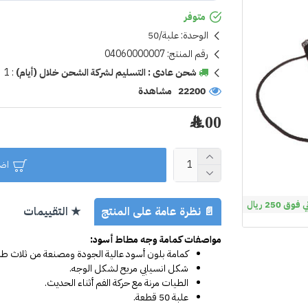
متوفر
الوحدة:
علبة/50
رقم المنتج:
04060000007
شحن عادى : التسليم لشركة الشحن خلال (أيام)
:
1
22200 مشاهدة
8.00 ﷼
اضا
 250 ريال
📄 نظرة عامة على المنتج
★ التقييمات
مواصفات كمامة وجه مطاط أسود:
كمامة بلون أسود عالية الجودة ومصنعة من ثلاث طب
شكل انسيابي مريح لشكل الوجه.
الطيات مرنة مع حركة الفم أثناء الحديث.
علبة 50 قطعة.