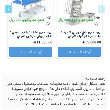
شحن مجاني فوق 250 ريال
شحن مجاني فوق 250 ريال
بروما سرير طبي كهربائي 5 حركات
بروما سرير كشف / علاج طبيعي /
ثلاج
مع خاصية الوقوف تشيكي
نقالة كهربائي حركتين تشيكي
.00
39,000.00 ﷼
11,500.00 ﷼
اضافة للسلة
اضافة للسلة
إخلاء مسؤولية
نعمل بشكل احترافي لضمان دقة معلومات المنتجات وتحديثها باستمرار على
موقعنا الإلكتروني. المحتوى المقدم على هذا الموقع هو لأغراض تسويقية
فقط، ولا يجب الاعتماد عليه أو أن يكون بديلاً عن الاستشارة الطبية أو
التشخيص أو العلاج. يرجى دائمًا استشارة مقدم الرعاية الصحية وقراءة جميع
الملصقات والكتيبات والتعليمات المرفقة بالمنتج قبل الاستخدام.