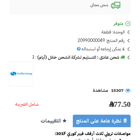
شحن مجاني
متوفر
الوحدة:
قطعة
رقم المنتج:
20990000049
لا يمكن إرجاعه أو استبداله
شحن عادى : التسليم لشركة الشحن خلال (أيام)
:
3
15307 مشاهدة
977.50 ﷼
شامل الضريبة
📄 نظرة عامة على المنتج
★ التقييمات
مواصفات ترولي ثلاث أرفف فيبر كوري 301F: