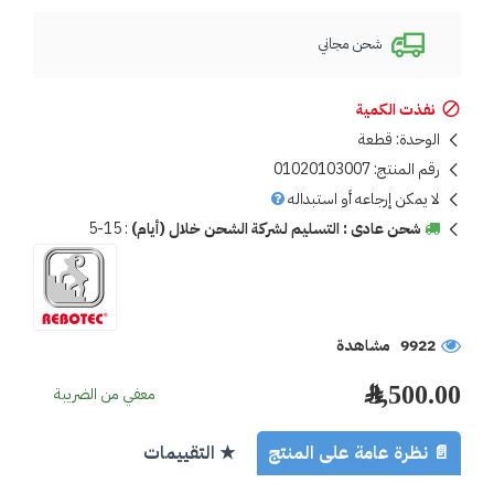
شحن مجاني
نفذت الكمية
الوحدة:
قطعة
رقم المنتج:
01020103007
لا يمكن إرجاعه أو استبداله
شحن عادى : التسليم لشركة الشحن خلال (أيام)
:
5-15
9922 مشاهدة
3,500.00 ﷼
معفي من الضريبة
📄 نظرة عامة على المنتج
★ التقييمات