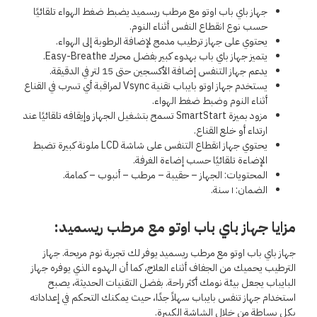
جهاز باي باب اوتو مع مرطب ريسميد يضبط ضغط الهواء تلقائيًا
حسب نوع انقطاع النفس أثناء النوم.
يحتوي على جهاز ترطيب مدمج لإضافة الرطوبة إلى الهواء.
يتميز جهاز باي باب بهدوء كبير بفضل محرك
Easy-Breathe
.
يدعم جهاز التنفس إضافة الأكسجين حتى 15 لتر في الدقيقة.
يستخدم جهاز اوتو بايباب تقنية
Vsync
لمراقبة أي تسرب في القناع
أثناء النوم وضبط ضغط الهواء.
مزود بميزة
SmartStart
تسمح بتشغيل الجهاز وإيقافه تلقائيًا عند
ارتداء أو خلع القناع.
يحتوي جهاز انقطاع التنفس على شاشة
LCD
ملونة كبيرة تضبط
الإضاءة تلقائيًا حسب إضاءة الغرفة.
المحتويات: الجهاز – حقيبة – مرطب – أنبوب – كمامة.
الضمان: ١ سنة.
مزايا جهاز باي باب اوتو مع مرطب ريسميد:
جهاز باي باب اوتو مع مرطب ريسميد يوفر لك تجربة نوم مريحة. جهاز
الترطيب يحميك من الجفاف أثناء العلاج، كما أن الهدوء الذي يوفره جهاز
البايباب يجعل بيئة نومك أكثر راحة. بفضل التقنيات الحديثة، يصبح
استخدام جهاز تنفس بايباب سهلاً جدًا، حيث يمكنك التحكم في إعداداته
بكل بساطة من خلال الشاشة الكبيرة.