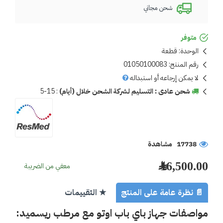
شحن مجاني
متوفر
الوحدة:
قطعة
رقم المنتج:
01050100083
لا يمكن إرجاعه أو استبداله
شحن عادى : التسليم لشركة الشحن خلال (أيام)
:
5-15
17738 مشاهدة
16,500.00 ﷼
معفي من الضريبة
📄 نظرة عامة على المنتج
★ التقييمات
مواصفات جهاز باي باب اوتو مع مرطب ريسميد: