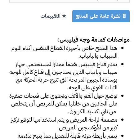
📄 نظرة عامة على المنتج
★ التقييمات
مواصفات كمامة وجه فيليبس:
هذا المنتج خاص بأجهزة انقطاع التنفس أثناء النوم 
السيباب والبابياب.
يعتبر قناع فيليبس تقدما ممتازا لمستخدمي جهاز 
سيباب وبايباب الذين يحتاجون إلى قناع كامل للوجه 
بوسادة الجبين المريحة التي تتيح حرية الحركة مع 
الثبات القوي على الوجه.
توضع حول الفم والأنف وتحتوي على فتحات صغيرة 
على الجانبين من خلالها يمكن للمريض أن يتخلص
 من ثاني اكسيد الكربون.
مصممة لراحة المريض و يتم استخدامها لتوفير تركيز 
كبير من الأوكسجين للمريض.
يتميز بأربطة مرنة قابلة للتعديل مما يتيح ملاءمة 