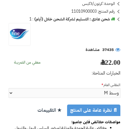
الوحدة:
كرتون/3كيس
رقم المنتج:
11010900003
شحن عادى : التسليم لشركة الشحن خلال (أيام)
:
1
37435 مشاهدة
222.00 ﷼
معفي من الضريبة
الخيارات المتاحة:
المقاس العام
📄 نظرة عامة على المنتج
★ التقييمات
مواصفات حفائض فاين جامبو:
حفائض عالية الجودة والمتانة لمرضى السلس البولي والتبول 