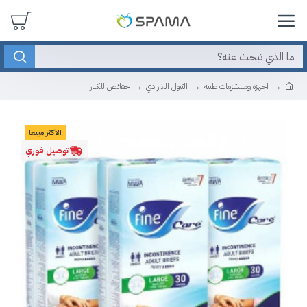
اجهزة ومستلزمات طبية
التبول اللاارادي
حفائض للكبار
الاكثر مبيعا
توصيل فوري