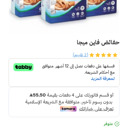
حفائض فاين ميجا
(2 تقييم)
متوفر