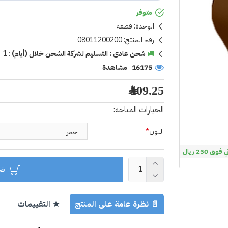
متوفر
الوحدة:
قطعة
رقم المنتج:
08011200200
شحن عادى : التسليم لشركة الشحن خلال (أيام)
:
1
16175 مشاهدة
109.25 ﷼
الخيارات المتاحة:
اللون
 250 ريال
اضا
📄 نظرة عامة على المنتج
★ التقييمات