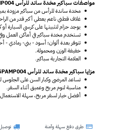
مواصفات سباكير مخدة ساند للرأس SPAMP004:
مخدة ساندة للرأس من سباكير مزودة 
غلاف قطني ناعم يعطي أكبر قدر من الراح
يوجد حزام لتثبيتها على كرسي السيارة أو 
تستخدم مخدة سباكير في أماكن العمل وفي ا
تتوفر بعدة ألوان؛ أسود - بني- رمادي - أح
خفيفة الوزن ومحمولة.
العلامة التجارية سباكير.
مزايا 
سباكير مخدة ساند للرأس SPAMP004:
تساعد المرضى وكبار السن على الجلوس لتف
مناسبة لنوم مريح وعميق أثناء السفر.
أفضل خيار لسفر مريح، سهلة الاستعمال
طرق دفع سهلة وآمنة
توصيل سري