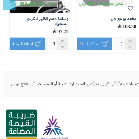
شحن مجاني فوق 250 ريال
شحن مجاني فوق 250 ريال
مقعد يو مع جل
وسادة دعم الظهر للكرسي
و
المتحرك
103.50 ﷼
0
97.75 ﷼
اضافة للسلة
اضافة للسلة
د عليه أو أن يكون بديلاً عن الاستشارة الطبية أو التشخيص أو العلاج. يرجى