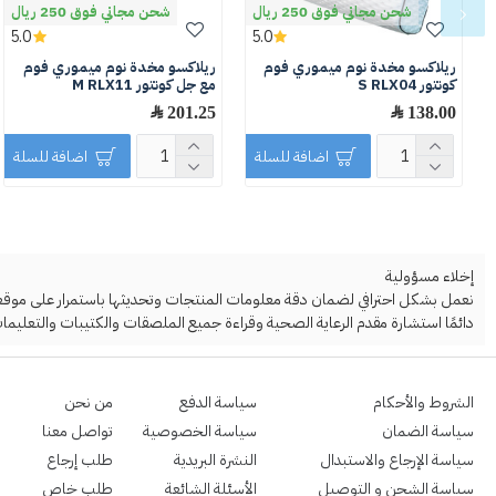
شحن مجاني فوق 250 ريال
شحن مجاني فوق 250 ريال
5.0
5.0
ريلاكسو مخدة نوم ميموري فوم
ريلاكسو مخدة نوم ميموري فوم
كونتور S RLX04
مع جل كونتور M RLX11
138.00 ﷼
201.25 ﷼
اضافة للسلة
اضافة للسلة
إخلاء مسؤولية
نعمل بشكل احترافي لضمان دقة معلومات المنتجات وتحديثها باستمرار على موقعنا ا
دائمًا استشارة مقدم الرعاية الصحية وقراءة جميع الملصقات والكتيبات والتعليمات
الشروط والأحكام
سياسة الدفع
من نحن
سياسة الضمان
سياسة الخصوصية
تواصل معنا
سياسة الإرجاع والاستبدال
النشرة البريدية
طلب إرجاع
سياسة الشحن و التوصيل
الأسئلة الشائعة
طلب خاص