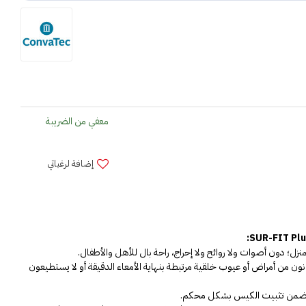
معفي من الضريبة
إضافة لرغباتي
تستخدم أكياس إخراج ileostomy للأطفال الذين يعانون من أمراض أو عيوب خلقية مرتبطة بنهاية الأمعاء الدقيقة أو لا يستطيعون 
ال تضمن تثبيت الكيس بشكل محكم.