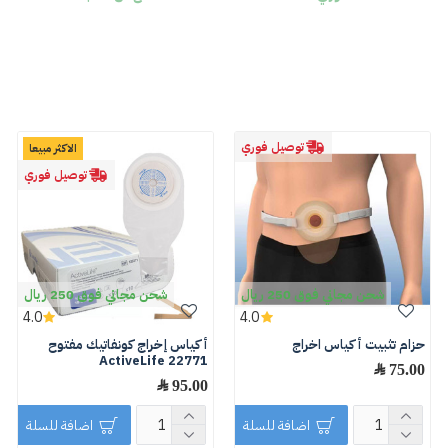
توصيل فوري
الاكثر مبيعا
توصيل فوري
شحن مجاني فوق 250 ريال
شحن مجاني فوق 250 ريال
4.0
4.0
حزام تثبيت أكياس اخراج
أكياس إخراج كونفاتيك مفتوح
ActiveLife 22771
75.00 ﷼
95.00 ﷼
اضافة للسلة
اضافة للسلة