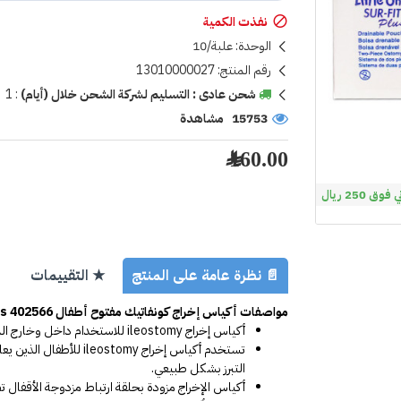
نفذت الكمية
الوحدة:
علبة/10
رقم المنتج:
13010000027
شحن عادى : التسليم لشركة الشحن خلال (أيام)
:
1
15753 مشاهدة
160.00 ﷼
 250 ريال
📄 نظرة عامة على المنتج
★ التقييمات
مواصفات أكياس إخراج كونفاتيك مفتوح أطفال SUR-FIT Plus 402566:
أكياس إخراج ileostomy للاستخدام داخل وخارج المنزل؛ دون أصوات ولا روائح ولا إحراج، راحة بال للأهل والأطفال.
التبرز بشكل طبيعي.
أكياس الإخراج مزودة بحلقة ارتباط مزدوجة الأقف