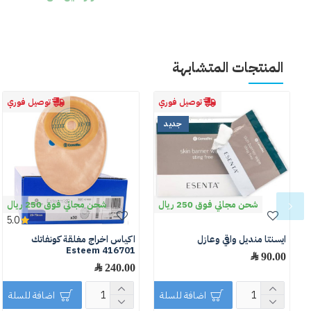
المنتجات المتشابهة
توصيل فوري
توصيل فوري
جديد
شحن مجاني فوق 250 ريال
شحن مجاني فوق 250 ريال
5.0
ايسنتا منديل واقي وعازل
اكياس اخراج مغلقة كونفاتك
Esteem 416701
90.00 ﷼
240.00 ﷼
اضافة للسلة
اضافة للسلة