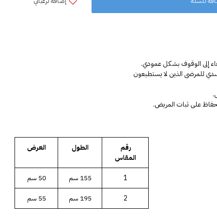
فة للسلة
إضافة لرغباتي
قاء إلى الوقوف بشكل عمودي.
سدي للمرضى الذين لا يستطيعون
.
لحفاظ على ثبات المريض.
رقم 
الطول
العرض
المقاس
1
155 سم
50 سم
2
195 سم
55 سم