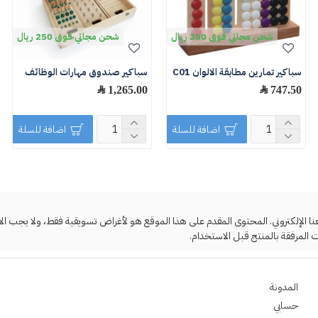
شحن مجاني فوق 250 ريال
شحن مجاني فوق 250 ريال
سباكير تمارين مطابقة الالوان C01
سباكير صندوق مهارات الوظائف
747.50 ﷼
1,265.00 ﷼
اضافة للسلة
اضافة للسلة
لإلكتروني. المحتوى المقدم على هذا الموقع هو لأغراض تسويقية فقط، ولا يجب الاعتما
 المرفقة بالمنتج قبل الاستخدام.
المدونة
حسابي