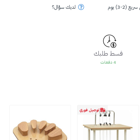
ع (2-3) يوم
لديك سؤال؟
قسط طلبك
4 دفعات
توصيل فوري