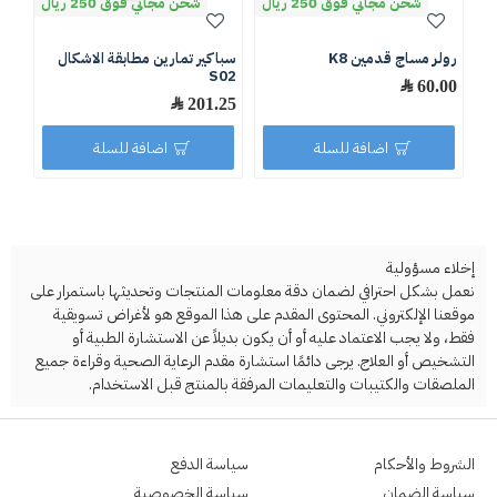
شحن مجاني فوق 250 ريال
شحن مجاني فوق 250 ريال
رولر مساج قدمين K8
سباكير تمارين مطابقة الاشكال
سبا
01
S02
60.00 ﷼
201.25 ﷼
.50
اضافة للسلة
اضافة للسلة
إخلاء مسؤولية
نعمل بشكل احترافي لضمان دقة معلومات المنتجات وتحديثها باستمرار على
موقعنا الإلكتروني. المحتوى المقدم على هذا الموقع هو لأغراض تسويقية
فقط، ولا يجب الاعتماد عليه أو أن يكون بديلاً عن الاستشارة الطبية أو
التشخيص أو العلاج. يرجى دائمًا استشارة مقدم الرعاية الصحية وقراءة جميع
الملصقات والكتيبات والتعليمات المرفقة بالمنتج قبل الاستخدام.
الشروط والأحكام
سياسة الدفع
سياسة الضمان
سياسة الخصوصية