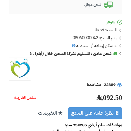
شحن مجاني
متوفر
الوحدة:
قطعة
رقم المنتج:
08060000042
لا يمكن إرجاعه أو استبداله
شحن عادى : التسليم لشركة الشحن خلال (أيام)
:
5
22889 مشاهدة
1,092.50 ﷼
شامل الضريبة
📄 نظرة عامة على المنتج
★ التقييمات
مواصفات سلم أرضي 285×75 سم: