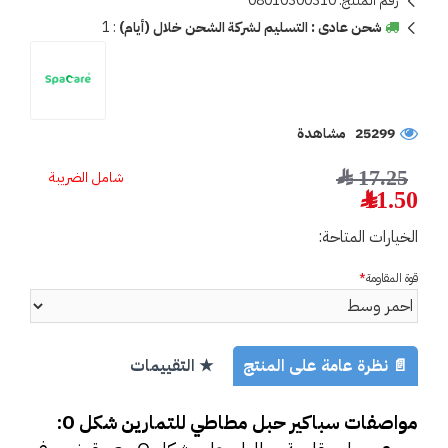
رقم المنتج:
08010300310
شحن عادى : التسليم لشركة الشحن خلال (أيام)
:
1
25299 مشاهدة
17.25 ﷼
شامل الضريبة
11.50 ﷼
الخيارات المتاحة:
قوة المقاومة
📄 نظرة عامة على المنتج
★ التقييمات
مواصفات سباكير حبل مطاطي للتمارين شكل O: