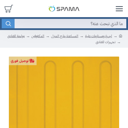
اجهزة ومستلزمات طبية
المساعدة خارج المنزل
المكفوفين
مواءمة للفنادق
تجهيزات للفنادق
توصيل فوري