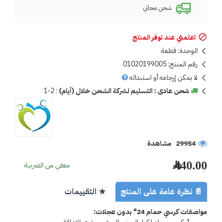
شحن مجاني
اعلمني عند توفر المنتج
الوحدة:
قطعة
رقم المنتج:
01020199005
لا يمكن إرجاعه أو استبداله
شحن عادى : التسليم لشركة الشحن خلال (أيام)
:
1-2
29954 مشاهدة
440.00 ﷼
معفي من الضريبة
📄 نظرة عامة على المنتج
★ التقييمات
مواصفات كرسي حمام 24" بدون عجلات: