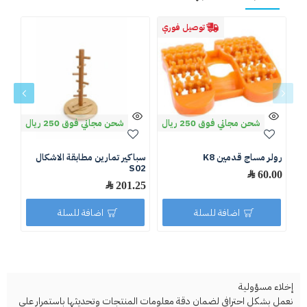
توصيل فوري
شحن مجاني فوق 250 ريال
شحن مجاني فوق 250 ريال
رولر مساج قدمين K8
سباكير تمارين مطابقة الاشكال
سبا
01
S02
60.00 ﷼
201.25 ﷼
.50
اضافة للسلة
اضافة للسلة
إخلاء مسؤولية
نعمل بشكل احترافي لضمان دقة معلومات المنتجات وتحديثها باستمرار على