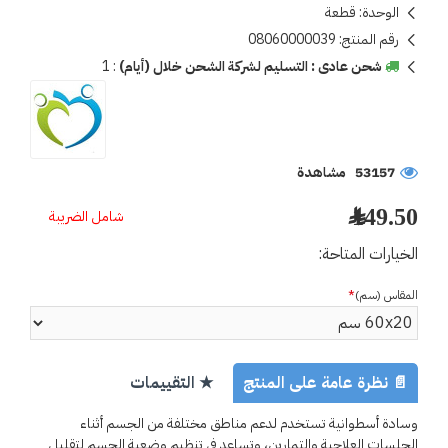
الوحدة:
قطعة
رقم المنتج:
08060000039
شحن عادى : التسليم لشركة الشحن خلال (أيام)
:
1
53157 مشاهدة
149.50 ﷼
شامل الضريبة
الخيارات المتاحة:
المقاس (سم)
📄 نظرة عامة على المنتج
★ التقييمات
وسادة أسطوانية تستخدم لدعم مناطق مختلفة من الجسم أثناء
الجلسات العلاجية والتمارين، وتساعد في تنظيم وضعية الجسم لتقليل