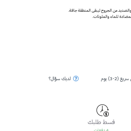
 والصديد من الجروح ليبقى المنطقة جافة.
لمضادة للماء والملوثات.
ع (2-3) يوم
لديك سؤال؟
قسط طلبك
4 دفعات