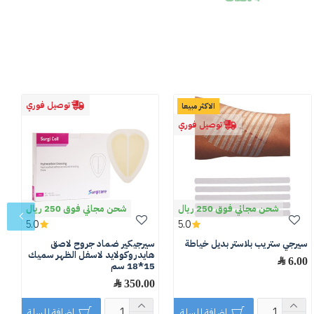
توصيل فوري
الاكثر مبيعا
توصيل فوري
شحن مجاني فوق 250 ريال
شحن مجاني فوق 250 ريال
5.0
5.0
سيرجي ستريب بلاستر بديل خياطة
سيرجيكير ضماد جروح لاصق
ل
هايدروكولايد لاسفل الظهر سميك
6.00 ﷼
0
15*18 سم
350.00 ﷼
اضافة للسلة
اضافة للسلة