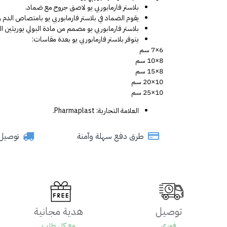
بلاستر فارمابور بي يو لاصق جروح مع ضماد.
يقوم الضماد في بلاستر فارمابور بي يو بامتصاص الدم
بلاستر فارمابور بي يو مصمم من مادة البولي يوريثين ا
يتوفر بلاستر فارمابور بي يو بعدة مقاسات:
6×7 سم
8×10 سم
8×15 سم
10×20 سم
10×25 سم
العلامة التجارية: Pharmaplast.
طرق دفع سهلة وآمنة
توصيل سري
توصيل
هدية مجانية
فوري
مع كل طلب