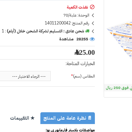
نفذت الكمية
الوحدة:
علبة/70
رقم المنتج:
14011200042
شحن عادى : التسليم لشركة الشحن خلال (أيام)
:
1
28255 مشاهدة
125.00 ﷼
الخيارات المتاحة:
المقاس (سم)
 250 ريال
📄 نظرة عامة على المنتج
★ التقييمات
مواصفات بلاستر فارمابور بي يو: