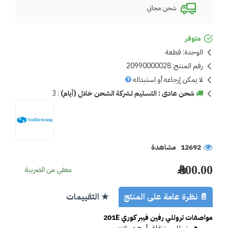
شحن مجاني
متوفر
الوحدة:
قطعة
رقم المنتج:
20990000028
لا يمكن إرجاعه أو استبداله
شحن عادى : التسليم لشركة الشحن خلال (أيام)
:
3
12692 مشاهدة
800.00 ﷼
معفي من الضريبة
📄 نظرة عامة على المنتج
★ التقييمات
مواصفات تروللي رفين فيبر كوري 201E