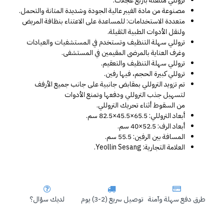
تروللي متنقلة بأربع عجلات.
مصنوعة من مادة الفيبر عالية الجودة وشديدة المتانة والتحمل.
متعددة الاستخدامات: للمساعدة على الاعتناء بنظافة المريض 
ولنقل الأدوات الطبية الثقيلة.
تروللي سهلة التنظيف وتستخدم في المستشفيات والعيادات 
وغرف العناية بالمرضى المقيمين في المستشفى.
تروللي سهلة التنظيف والتعقيم.
تروللي كبيرة الحجم، فيها رفين.
تم تزويد التروللي بمقابض جانبية على جانب جميع الأرفف 
لتسهيل جذب التروللي ودفعها وتمنع الأدوات 
من السقوط أثناء تحريك التروللي.
أبعاد التروللي: 65.5×45.5×82.5 سم.
أبعاد الرف: 52.5×40 سم.
المسافة بين الرفين: 55.5 سم.
العلامة التجارية: Yeollin Sesang.
طرق دفع سهلة وآمنة
توصيل سريع (2-3) يوم
لديك سؤال؟