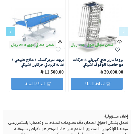
شحن مجاني فوق 250 ريال
شحن مجاني فوق 250 ريال
بروما سرير طبي كهربائي 5 حركات
بروما سرير كشف / علاج طبيعي /
ثلاج
مع خاصية الوقوف تشيكي
نقالة كهربائي حركتين تشيكي
.00
39,000.00 ﷼
11,500.00 ﷼
اضافة للسلة
اضافة للسلة
إخلاء مسؤولية
نعمل بشكل احترافي لضمان دقة معلومات المنتجات وتحديثها باستمرار على
موقعنا الإلكتروني. المحتوى المقدم على هذا الموقع هو لأغراض تسويقية