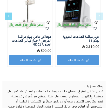
شحن مجاني فوق 250 ريال
شحن مجاني فوق 250 ريال
جهاز مراقبة العلامات الحيوية
موفاكير حامل جهاز مراقبة
جهاز
يونكر E8
المريض / جهاز قياس العلامات
.00
الحيوية MD01
2,110.00 ﷼
800.00 ﷼
اضافة للسلة
اضافة للسلة
إخلاء مسؤولية
نعمل بشكل احترافي لضمان دقة معلومات المنتجات وتحديثها باستمرار على
موقعنا الإلكتروني. المحتوى المقدم على هذا الموقع هو لأغراض تسويقية
فقط، ولا يجب الاعتماد عليه أو أن يكون بديلاً عن الاستشارة الطبية أو
التشخيص أو العلاج. يرجى دائمًا استشارة مقدم الرعاية الصحية وقراءة جميع