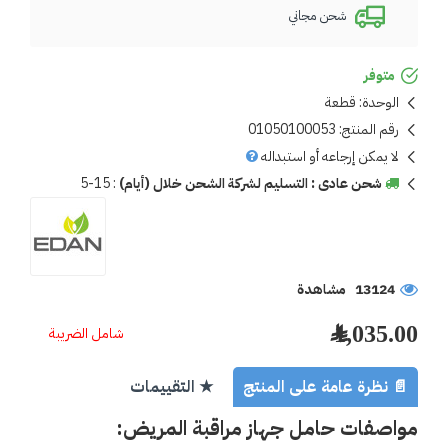
شحن مجاني
متوفر
الوحدة:
قطعة
رقم المنتج:
01050100053
لا يمكن إرجاعه أو استبداله
شحن عادى : التسليم لشركة الشحن خلال (أيام)
:
5-15
13124 مشاهدة
1,035.00 ﷼
شامل الضريبة
📄 نظرة عامة على المنتج
★ التقييمات
مواصفات حامل جهاز مراقبة المريض: