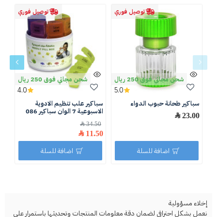
توصيل فوري
توصيل فوري
شحن مجاني فوق 250 ريال
شحن مجاني فوق 250 ريال
4.0
5.0
سباكير طحانة حبوب الدواء
سباكير علب تنظيم الادوية
الاسبوعية 7 الوان سباكير 086
الو
23.00 ﷼
26
34.50 ﷼
.00
11.50 ﷼
اضافة للسلة
اضافة للسلة
إخلاء مسؤولية
نعمل بشكل احترافي لضمان دقة معلومات المنتجات وتحديثها باستمرار على