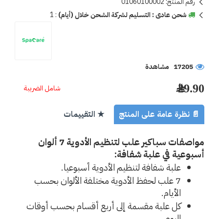
رقم المنتج:
01060100002
شحن عادى : التسليم لشركة الشحن خلال (أيام)
:
1
17205 مشاهدة
29.90 ﷼
شامل الضريبة
📄 نظرة عامة على المنتج
★ التقييمات
مواصفات سباكير علب لتنظيم الأدوية 7 ألوان 
أسبوعية في علبة شفافة:
علبة شفافة لتنظيم الأدوية أسبوعيا.
7 علب لحفظ الأدوية مختلفة الألوان بحسب 
الأيام.
كل علبة مقسمة إلى أربع أقسام بحسب أوقات 
اليوم.