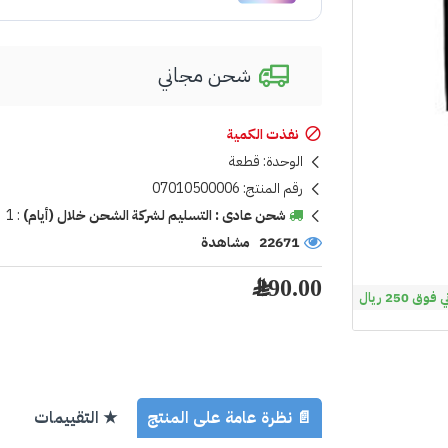
شحن مجاني
نفذت الكمية
الوحدة:
قطعة
رقم المنتج:
07010500006
شحن عادى : التسليم لشركة الشحن خلال (أيام)
:
1
22671 مشاهدة
290.00 ﷼
 250 ريال
📄 نظرة عامة على المنتج
★ التقييمات