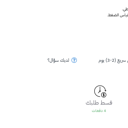
ي. 
لقياس الضغط.
ع (2-3) يوم
لديك سؤال؟
قسط طلبك
4 دفعات