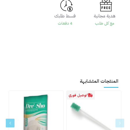
هدية مجانية
قسط طلبك
مع كل طلب
4 دفعات
المنتجات المتشابهة
توصيل فوري