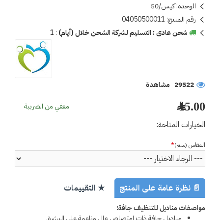
الوحدة:
كيس/50
رقم المنتج:
04050500011
شحن عادى : التسليم لشركة الشحن خلال (أيام)
:
1
29522 مشاهدة
15.00 ﷼
معفي من الضريبة
الخيارات المتاحة:
المقاس (سم)
📄 نظرة عامة على المنتج
★ التقييمات
مواصفات مناديل للتنظيف جافة:
مناديل جافة ذات امتصاص عالٍ وناعمة على البشرة.