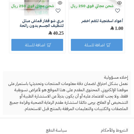
شحن مجاني فوق 250 ريال
شحن مجاني فوق 250 ريال
أعواد اسفنجية للفم اخضر
دري شو قفاز قماش مبلل
حوض
لتنظيف الجسم بدون رائحة
للا
1.00 ﷼
40.25 ﷼
.00
اضافة للسلة
اضافة للسلة
إخلاء مسؤولية
نعمل بشكل احترافي لضمان دقة معلومات المنتجات وتحديثها باستمرار على
موقعنا الإلكتروني. المحتوى المقدم على هذا الموقع هو لأغراض تسويقية
فقط، ولا يجب الاعتماد عليه أو أن يكون بديلاً عن الاستشارة الطبية أو
التشخيص أو العلاج. يرجى دائمًا استشارة مقدم الرعاية الصحية وقراءة جميع
الملصقات والكتيبات والتعليمات المرفقة بالمنتج قبل الاستخدام.
الشروط والأحكام
سياسة الدفع