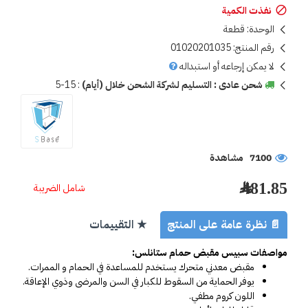
نفذت الكمية
الوحدة:
قطعة
رقم المنتج:
01020201035
لا يمكن إرجاعه أو استبداله
شحن عادى : التسليم لشركة الشحن خلال (أيام)
:
5-15
7100 مشاهدة
481.85 ﷼
شامل الضريبة
📄 نظرة عامة على المنتج
★ التقييمات
مواصفات سبيس مقبض حمام ستانلس:
مقبض معدني متحرك يستخدم للمساعدة في الحمام و الممرات.
يوفر الحماية من السقوط للكبار في السن والمرضى وذوي الإعاقة.
اللون كروم مطفي.