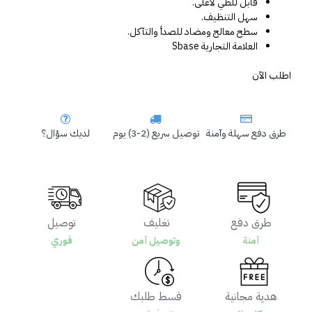
قابل للطي لأعلى.
سهل التنظيف.
سطح معالج ومضاد للصدأ والتآكل.
العلامة التجارية Sbase
اطلب الآن
طرق دفع سهلة وآمنة
توصيل سريع (2-3) يوم
لديك سؤال؟
طرق دفع
تغليف
توصيل
آمنة
وتوصيل آمن
فوري
هدية مجانية
قسط طلبك