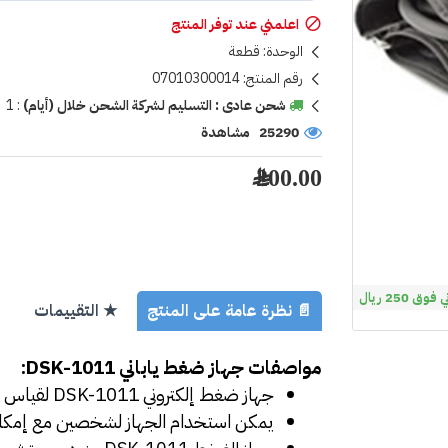
اعلمني عند توفر المنتج
الوحدة:
قطعة
رقم المنتج:
07010300014
شحن عادى : التسليم لشركة الشحن خلال (أيام)
:
1
25290 مشاهدة
200.00 ﷼
 250 ريال
📄 نظرة عامة على المنتج
★ التقييمات
مواصفات جهاز ضغط ياباني DSK-1011:
جهاز ضغط إلكتروني DSK-1011 لقياس الضغط الانقباضي والانبساطي وضربات القلب في الذراع.
يمكن استخدام الجهاز لشخصين مع إمكانية تخزين حتى