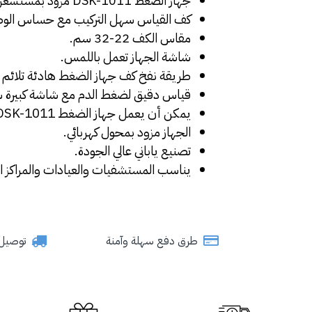
جهاز الضغط DSK-1011 مزود بمستشعر الكشف عن عدم انتظام ضربات القلب.
كف القياس سهل التركيب مع حساس الوضع
مقاس الكف 22-32 سم.
شاشة الجهاز تعمل باللمس.
طريقة نفخ كف جهاز الضغط هادئة تلائم 
قياس دقيق لضغط الدم مع شاشة كبيرة سه
يمكن أن يعمل 
جهاز الضغط DSK-1011
الجهاز مزود بمحول كهربائي.
تصنيع ياباني عالي الجودة.
يناسب المستشفيات والعيادات والمراكز الط
طرق دفع سهلة وآمنة
توصيل سري