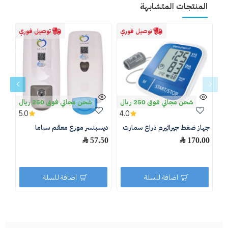
المنتجات المتشابهة
توصيل فوري
توصيل فوري
شحن مجاني فوق 250 ريال
شحن مجاني فوق 250 ريال
5.0
4.0
جهاز ضغط جيراثيرم ذراع سمارت
ديسبنسر موزع معقم سباما
لتر B1
170.00 ﷼
57.50 ﷼
.50
اضافة للسلة
اضافة للسلة