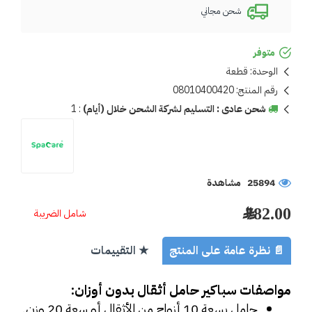
شحن مجاني
متوفر
الوحدة:
قطعة
رقم المنتج:
08010400420
شحن عادى : التسليم لشركة الشحن خلال (أيام)
:
1
25894 مشاهدة
782.00 ﷼
شامل الضريبة
📄 نظرة عامة على المنتج
★ التقييمات
مواصفات سباكير حامل أثقال بدون أوزان:
حامل بسعة 10 أزواج من الأثقال أو سعة 20 وزن.