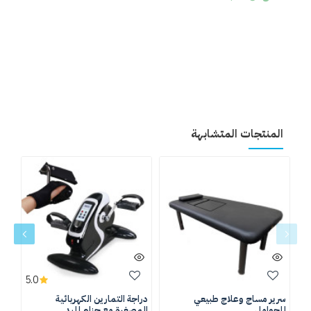
المنتجات المتشابهة
5.0
سرير مساج وعلاج طبيعي
دراجة التمارين الكهربائية
درا
للحوامل
المصغرة مع حزام لليد