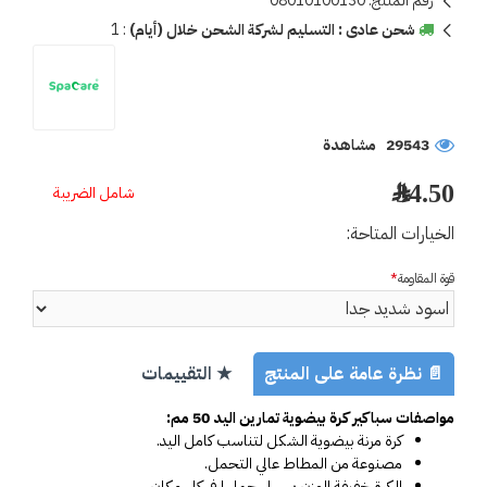
رقم المنتج:
08010100130
شحن عادى : التسليم لشركة الشحن خلال (أيام)
:
1
29543 مشاهدة
34.50 ﷼
شامل الضريبة
الخيارات المتاحة:
قوة المقاومة
📄 نظرة عامة على المنتج
★ التقييمات
مواصفات سباكير كرة بيضوية تمارين اليد 50 مم:
كرة مرنة بيضوية الشكل لتناسب كامل اليد.
مصنوعة من المطاط عالي التحمل.
الكرة خفيفة الوزن يسهل حملها في كل مكان.