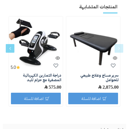
المنتجات المتشابهة
5.0
سرير مساج وعلاج طبيعي
دراجة التمارين الكهربائية
درا
للحوامل
المصغرة مع حزام لليد
.00
2,875.00 ﷼
575.00 ﷼
اضافة للسلة
اضافة للسلة