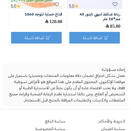
5.0
5.0
رباط ضاغط انبوبي تاينور 45
قناع حماية للوجه 1060
ربا
مم*10 متر
120.00 ﷼
.00
85.00 ﷼
اضافة للسلة
اضافة للسلة
إخلاء مسؤولية
نعمل بشكل احترافي لضمان دقة معلومات المنتجات وتحديثها باستمرار على
موقعنا الإلكتروني. المحتوى المقدم على هذا الموقع هو لأغراض تسويقية
فقط، ولا يجب الاعتماد عليه أو أن يكون بديلاً عن الاستشارة الطبية أو
التشخيص أو العلاج. يرجى دائمًا استشارة مقدم الرعاية الصحية وقراءة جميع
الملصقات والكتيبات والتعليمات المرفقة بالمنتج قبل الاستخدام.
الشروط والأحكام
سياسة الدفع
سياسة الضمان
سياسة الخصوصية