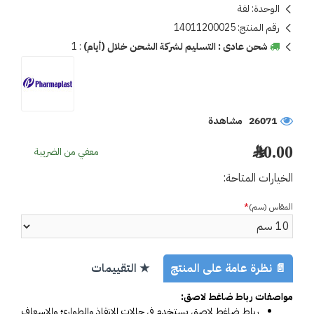
الوحدة:
لفة
رقم المنتج:
14011200025
شحن عادى : التسليم لشركة الشحن خلال (أيام)
:
1
26071 مشاهدة
30.00 ﷼
معفي من الضريبة
الخيارات المتاحة:
المقاس (سم)
📄 نظرة عامة على المنتج
★ التقييمات
مواصفات رباط ضاغط لاصق:
رباط ضاغط لاصق يستخدم في حالات الإنقاذ والطوارئ والإسعاف 