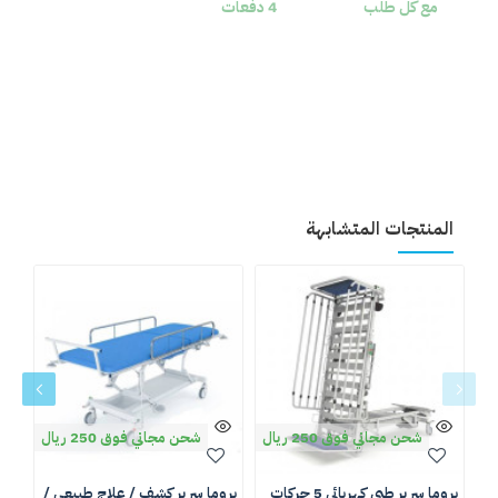
مع كل طلب
4 دفعات
المنتجات المتشابهة
شحن مجاني فوق 250 ريال
شحن مجاني فوق 250 ريال
بروما سرير طبي كهربائي 5 حركات
بروما سرير كشف / علاج طبيعي /
ثلاج