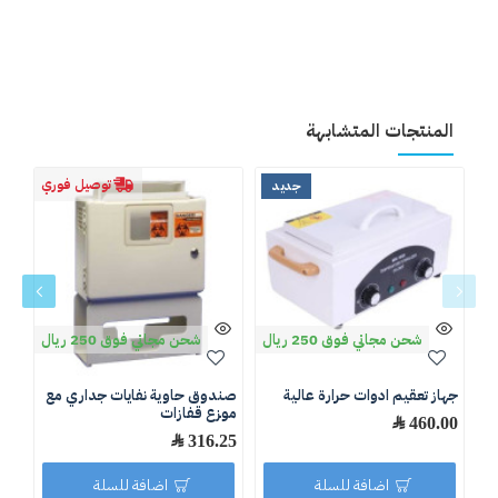
المنتجات المتشابهة
توصيل فوري
جديد
شحن مجاني فوق 250 ريال
شحن مجاني فوق 250 ريال
جهاز تعقيم ادوات حرارة عالية
صندوق حاوية نفايات جداري مع
منا
موزع قفازات
460.00 ﷼
.00
316.25 ﷼
اضافة للسلة
اضافة للسلة