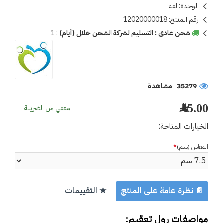
الوحدة:
لفة
رقم المنتج:
12020000018
شحن عادى : التسليم لشركة الشحن خلال (أيام)
:
1
35279 مشاهدة
45.00 ﷼
معفي من الضريبة
الخيارات المتاحة:
المقاس (سم)
📄 نظرة عامة على المنتج
★ التقييمات
مواصفات رول تعقيم: