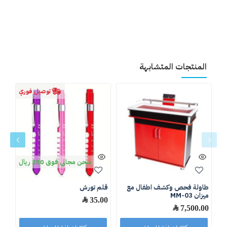
المنتجات المتشابهة
توصيل فوري
شحن مجاني فوق 250 ريال
طاولة فحص وكشف اطفال مع
قلم تورش
لمب
ميزان MM-03
35.00 ﷼
.50
7,500.00 ﷼