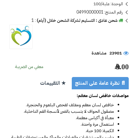
الوحدة:
علبة/100
رقم المنتج:
04990000001
شحن عادى : التسليم لشركة الشحن خلال (أيام)
:
1
23901 مشاهدة
9.00 ﷼
معفي من الضريبة
📄 نظرة عامة على المنتج
★ التقييمات
مواصفات خافض لسان معقم:
خافض لسان معقم ومغلف لفحص البلعوم والحنجرة.
مصقول الحواف لا يتسبب بالضرر لأنسجة الفم الداخلية.
معبأة في أكياس معقمة.
استعمال مرة واحدة.
الكمية: 100 حبة.
يناسب المستشفيات والعيادات والمراكز والمستوصفات الطبية.