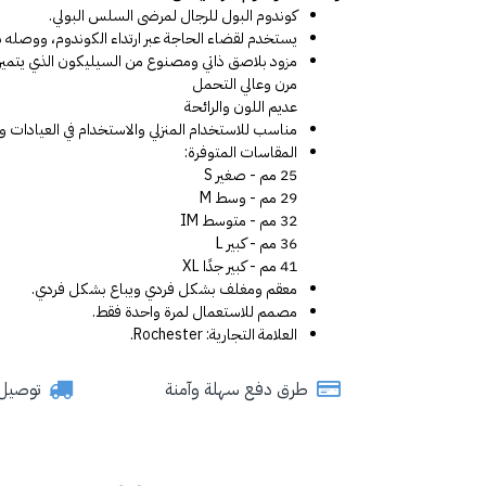
كوندوم البول للرجال لمرضى السلس البولي.
يستخدم لقضاء الحاجة عبر ارتداء الكوندوم، ووصله ب
مزود بلاصق ذاتي ومصنوع من السيليكون الذي يتميز ب
مرن وعالي التحمل
عديم اللون والرائحة
مناسب للاستخدام المنزلي والاستخدام في العيادات 
المقاسات المتوفرة:
25 مم - صغير S
29 مم - وسط M
32 مم - متوسط IM
36 مم - كبير L
41 مم - كبير جدًا XL
معقم ومغلف بشكل فردي ويباع بشكل فردي.
مصمم للاستعمال لمرة واحدة فقط.
العلامة التجارية: Rochester.
طرق دفع سهلة وآمنة
توصيل سري