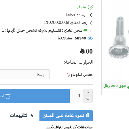
متوفر
الوحدة:
قطعة
رقم المنتج:
11020000008
شحن عادى : التسليم لشركة الشحن خلال (أيام)
:
1
68349 مشاهدة
6.00 ﷼
الخيارات المتاحة:
مقاس الكوندوم
 250 ريال
اضا
📄 نظرة عامة على المنتج
★ التقييمات
مواصفات كوندوم الترافليكس: