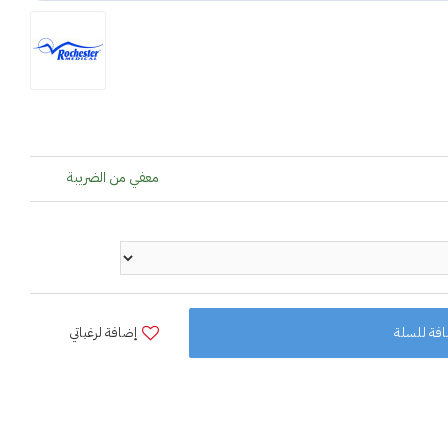
معفي من الضريبة
فة للسلة
إضافة لرغباتي