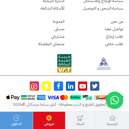
سياسة الإرجاع والاستبدال
النشرة البريدية
سياسة الشحن و التوصيل
الأسئلة الشائعة
من نحن
المدونة
تواصل معنا
حسابي
طلب إرجاع
مشترياتي
طلب خاص
منتجاتي المفضلة
جميع الحقوق الطبع و النشر محفوظة - لدى سباما ميديكال ©2026
الرئيسية
السلة
عروض
الدخول