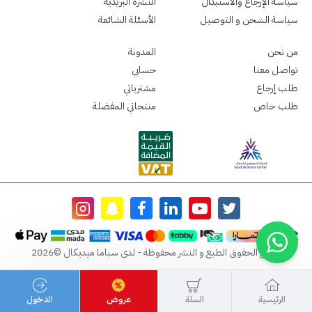
سياسة الإرجاع والاستبدال
النشرة البريدية
سياسة الشحن و التوصيل
الأسئلة الشائعة
من نحن
المدونة
تواصل معنا
حسابي
طلب إرجاع
مشترياتي
طلب خاص
منتجاتي المفضلة
جميع الحقوق الطبع و النشر محفوظة - لدى سباما ميديكال ©2026
الرئيسية
السلة
عروض
الدخول